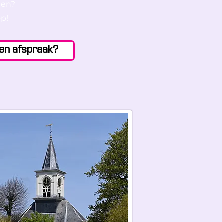
nen?
p!
en afspraak?