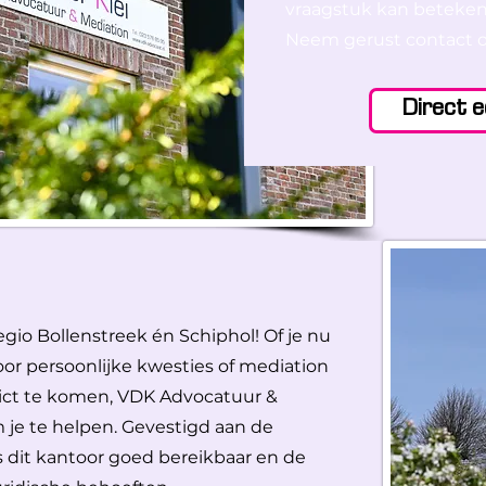
vraagstuk kan beteke
Neem gerust contact o
Direct e
egio Bollenstreek én Schiphol! Of je nu
oor persoonlijke kwesties of mediation
lict te komen, VDK Advocatuur &
om je te helpen. Gevestigd aan de
 dit kantoor goed bereikbaar en de