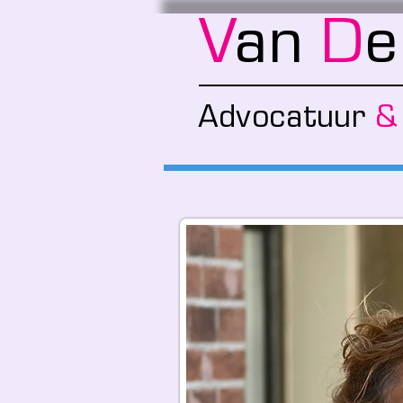
V
an
D
Advocatuu
r
&