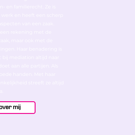
n- en familierecht. Ze is
 werk en heeft een scherp
aspecten van een zaak.
leen rekening met de
 zaak, maar ook met de
ingen. Haar benadering is
bij mediation altijd naar
oet aan alle partijen. Als
n goede handen. Met haar
kelijkheid streeft ze altijd
a.
over mij