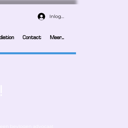
Inloggen
iation
Contact
Meer...
!
is een bevlogen advocaat