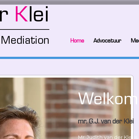
er
K
lei
Mediation
Home
Advocatuur
Med
Welkom
mr. G.J. van der Klei
Mr. Judith van der Klei 