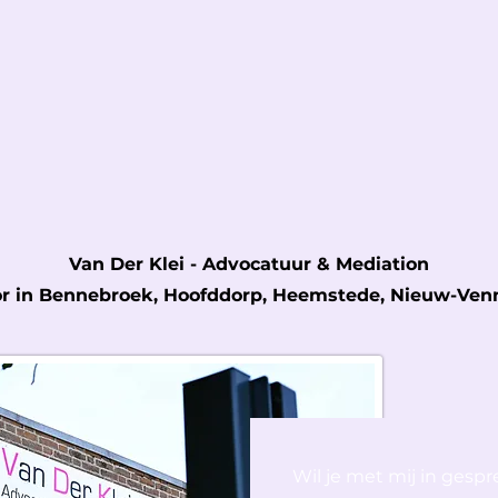
Van Der Klei - Advocatuur & Mediation
r in Bennebroek, Hoofddorp, Heemstede, Nieuw-Venn
Wil je met mij in gespr