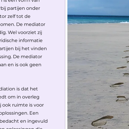
n is een vorm van
bij partijen onder
r zelf tot de
 komen. De mediator
ig. Wel voorziet zij
ridische informatie
artijen bij het vinden
ssing. De mediator
aan en is ook geen
iation is dat het
edt om in overleg
 ook ruimte is voor
 oplossingen. Een
f bedacht en ingevuld