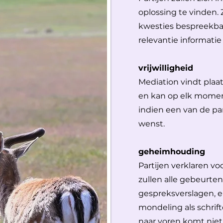
oplossing te vinden. 
kwesties bespreekba
relevantie informatie 
vrijwilligheid
Mediation vindt plaats
en kan op elk mome
indien een van de par
wenst.
geheimhouding
Partijen verklaren v
zullen alle gebeurte
gespreksverslagen, en
mondeling als schrift
naar voren komt niet