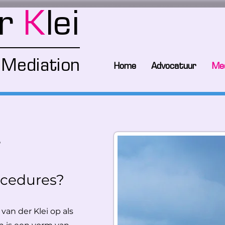
er
K
lei
Mediation
Home
Advocatuur
Med
e
ocedures?
 van der Klei op als