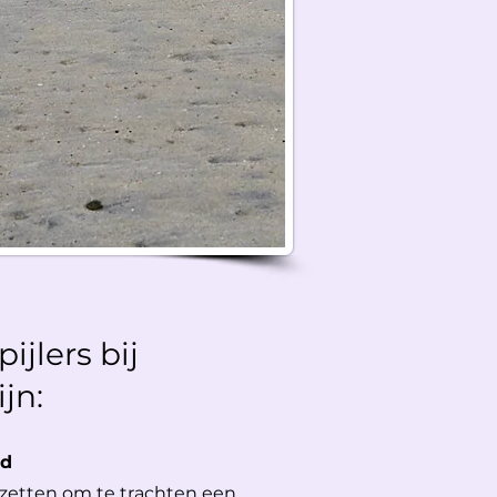
ijlers bij
jn:
id
inzetten om te trachten een