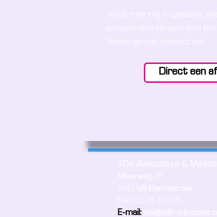
Wil je met mij in gesprek ov
persoonlijke situatie kan b
Neem gerust contact op!
Direct een a
VDK Advocatuur & Mediat
Meerweg 1F
2121 VA Bennebroek
(023) 576 85 95
E-mail:
klei@vdk-advocaat.n