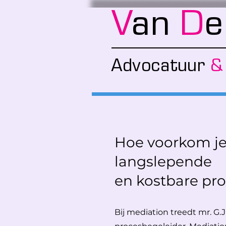
V
an
D
Advocatuu
r
&
Hoe voorkom j
langslepende
en kostbare pr
Bij mediation treedt mr. G.J