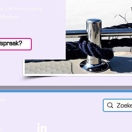
er wat ik voor jouw
etekenen
fspraak?
ion
l