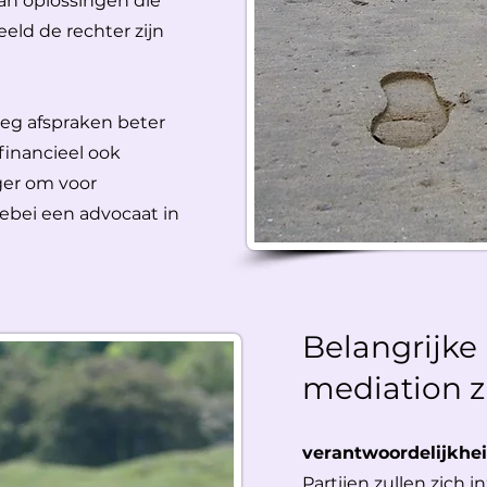
dan oplossingen die
eeld de rechter zijn
rleg afspraken beter
 financieel ook
ger om voor
lebei een advocaat in
Belangrijke p
mediation zi
verantwoordelijkhe
Partijen zullen zich 