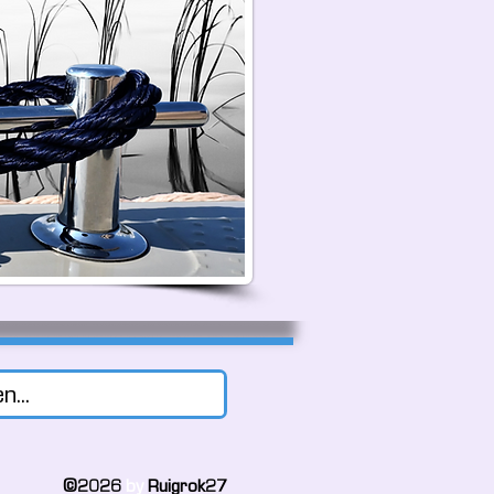
©2026
by
Ruigrok27