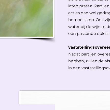
laten praten. Partije
acties dan wel gedra
bemoeilijken. Ook zij
water bij de wijn te 
een passende oploss
vaststellingsovere
Nadat partijen over
hebben, zullen de a
in een vaststellings