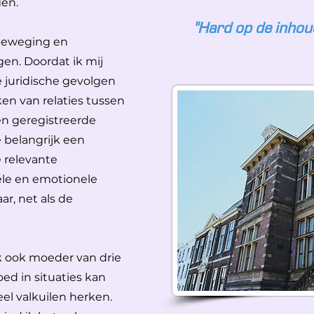
gen.
"Hard op de inhou
n beweging en
en. Doordat ik mij
 juridische gevolgen
en van relaties tussen
 geregistreerde
e belangrijk een
 relevante
ële en emotionele
r, net als de
ik ook moeder van drie
oed in situaties kan
el valkuilen herken.