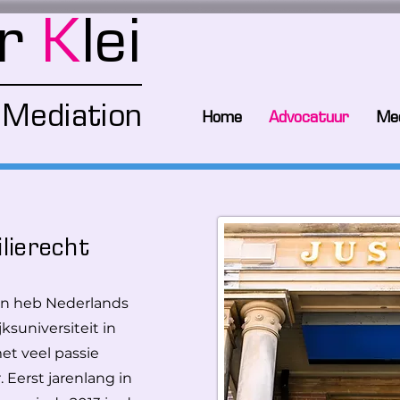
er
K
lei
Mediation
Home
Advocatuur
Med
lierecht
 en heb Nederlands
ksuniversiteit in
et veel passie
Eerst jarenlang in