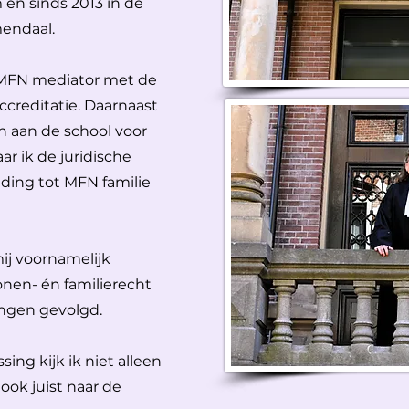
en sinds 2013 in de
endaal.
 MFN mediator met de
ccreditatie. Daarnaast
n aan de school voor
ar ik de juridische
iding tot MFN familie
ij voornamelijk
onen- én familierecht
ingen gevolgd.
sing kijk ik niet alleen
ook juist naar de