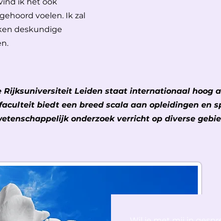
vind ik het ook
 gehoord voelen. Ik zal
kken deskundige
en.
e Rijksuniversiteit Leiden staat internationaal hoog
faculteit biedt een breed scala aan opleidingen en sp
etenschappelijk onderzoek verricht op diverse gebi
Wil je met mij in gespr