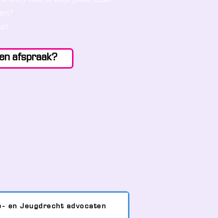
nen?
p!
en afspraak?
e- en Jeugdrecht advocaten