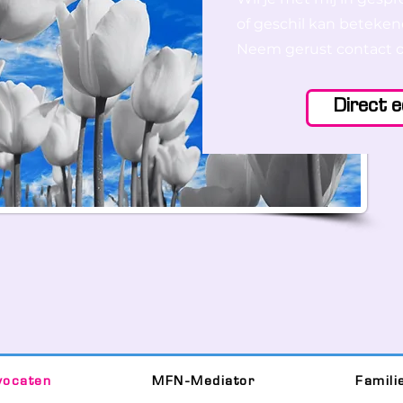
of geschil kan beteke
Neem gerust contact o
Direct e
vocaten
MFN-Mediator
Famili