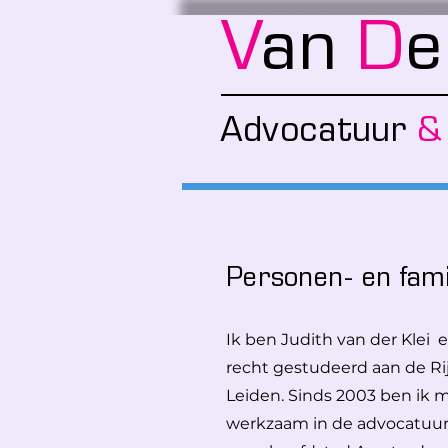
V
an
D
Advocatuu
r
&
Personen- en fami
Ik ben Judith van der Klei
recht gestudeerd aan de Rij
Leiden. Sinds 2003 ben ik m
werkzaam in de advocatuur. 