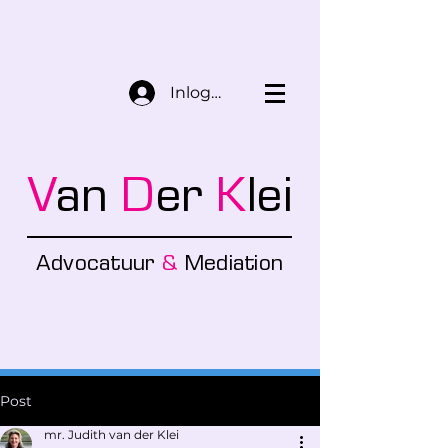
Inloggen
V
an
D
er
K
lei
Advocatuu
r
&
Mediation
Post
mr. Judith van der Klei