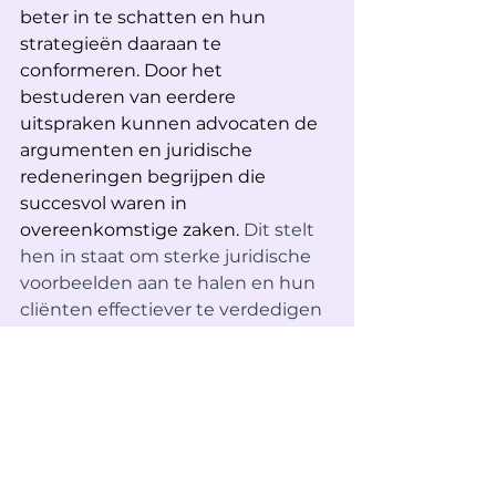
beter in te schatten en hun 
strategieën daaraan te 
conformeren. Door het 
bestuderen van eerdere 
uitspraken kunnen advocaten de 
argumenten en juridische 
redeneringen begrijpen die 
succesvol waren in 
overeenkomstige zaken. 
Dit stelt 
hen in staat om sterke juridische 
voorbeelden aan te halen en hun 
cliënten effectiever te verdedigen
Bovendien helpt jurisprudentie 
advocaten bij het vormgeven van 
hun eigen pleidooien. Door te 
begrijpen hoe rechters in het 
verleden hebben geredeneerd en 
beslist, kunnen advocaten hun 